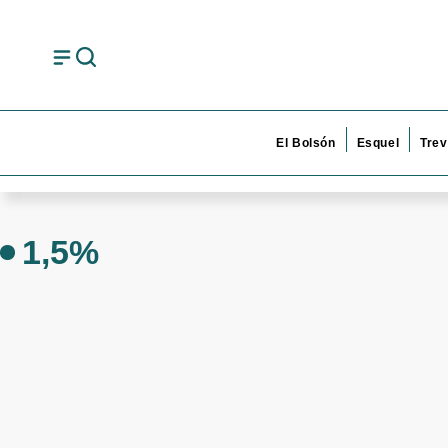
El Bolsón
Esquel
Trev
1,5%