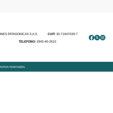
ES PATAGONICAS S.A.S.
CUIT:
30-71847039-7
TELEFONO:
2945-40-2610
rechos reservados.