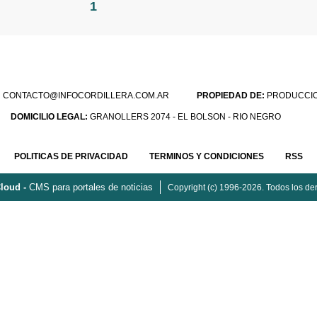
1
:
CONTACTO@INFOCORDILLERA.COM.AR
PROPIEDAD DE:
PRODUCCION
DOMICILIO LEGAL:
GRANOLLERS 2074 - EL BOLSON - RIO NEGRO
POLITICAS DE PRIVACIDAD
TERMINOS Y CONDICIONES
RSS
loud -
CMS para portales de noticias
Copyright (c) 1996-2026. Todos los de