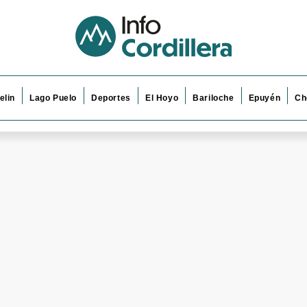
elin
Lago Puelo
Deportes
El Hoyo
Bariloche
Epuyén
Ch