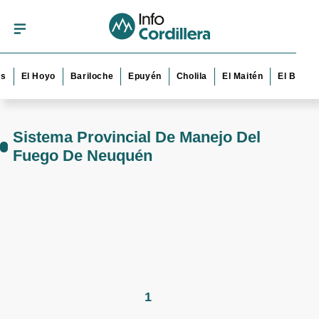
s
El Hoyo
Bariloche
Epuyén
Cholila
El Maitén
El Bolsó
Sistema Provincial De Manejo Del
Fuego De Neuquén
1