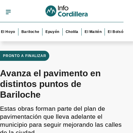
oyo
Bariloche
Epuyén
Cholila
El Maitén
El Bolsón
Esque
PRONTO A FINALIZAR
Avanza el pavimento en
distintos puntos de
Bariloche
Estas obras forman parte del plan de
pavimentación que lleva adelante el
municipio para seguir mejorando las calles
de la ciudad.