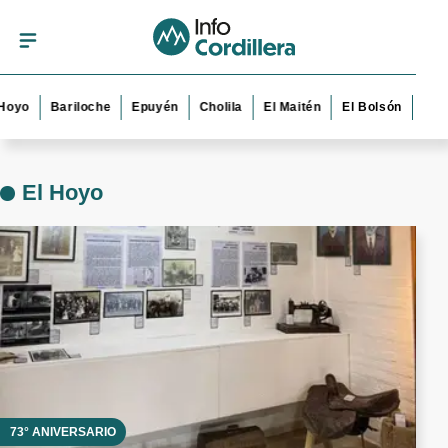
riloche
Epuyén
Cholila
El Maitén
El Bolsón
Esquel
Trev
El Hoyo
73° ANIVERSARIO