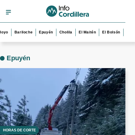
iloche
Epuyén
Cholila
El Maitén
El Bolsón
Esquel
Treve
Epuyén
HORAS DE CORTE