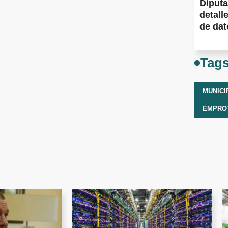
Diput
detall
de dato
Tag
MUNICI
EMPRO