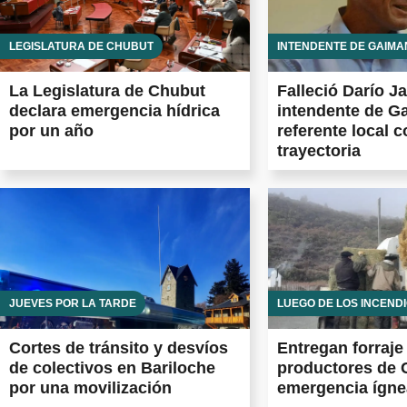
LEGISLATURA DE CHUBUT
INTENDENTE DE GAIMA
La Legislatura de Chubut
Falleció Darío J
declara emergencia hídrica
intendente de G
por un año
referente local 
trayectoria
JUEVES POR LA TARDE
LUEGO DE LOS INCEND
Cortes de tránsito y desvíos
Entregan forraje
de colectivos en Bariloche
productores de C
por una movilización
emergencia ígne