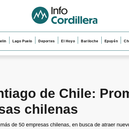
elin
Lago Puelo
Deportes
El Hoyo
Bariloche
Epuyén
Ch
ntiago de Chile: Pro
sas chilenas
a más de 50 empresas chilenas, en busca de atraer nuevos