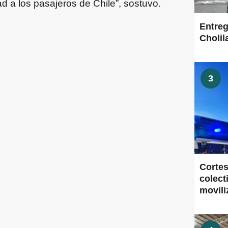
d a los pasajeros de Chile”, sostuvo.
Entreg
Cholil
3
Cortes
colect
movili