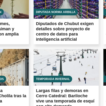
N
DIPUTADA NORMA ARBILLA
ames,
Diputados de Chubut exigen
aiman y
detalles sobre proyecto de
con amplia
centro de datos para
inteligencia artificial
IOS
TEMPORADA INVERNAL
 a
Largas filas y demoras en
holila tras la
Cerro Catedral: Bariloche
a
vive una temporada de esquí