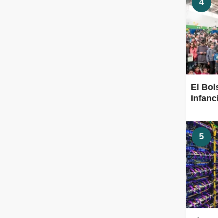
4
El Bol
Infanc
5