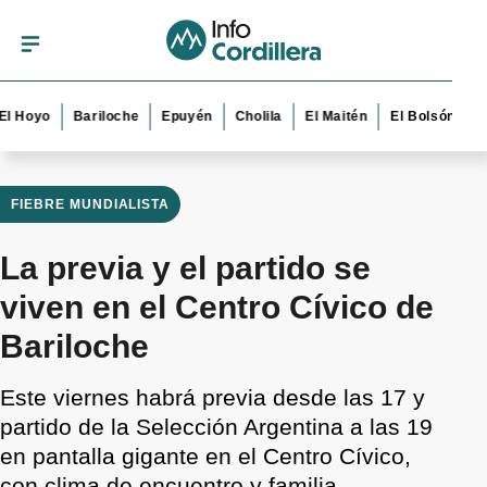
yo
Bariloche
Epuyén
Cholila
El Maitén
El Bolsón
Esquel
FIEBRE MUNDIALISTA
La previa y el partido se
viven en el Centro Cívico de
Bariloche
Este viernes habrá previa desde las 17 y
partido de la Selección Argentina a las 19
en pantalla gigante en el Centro Cívico,
con clima de encuentro y familia.