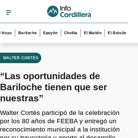
o
Bariloche
Epuyén
Cholila
El Maitén
El Bolsón
Esquel
WALTER CORTES
“Las oportunidades de
Bariloche tienen que ser
nuestras”
Walter Cortés participó de la celebración
por los 80 años de FEEBA y entregó un
reconocimiento municipal a la institución
por su trayectoria y aporte al desarrollo