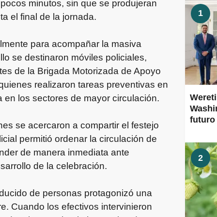
n pocos minutos, sin que se produjeran
1
 el final de la jornada.
ialmente para acompañar la masiva
lo se destinaron móviles policiales,
ntes de la Brigada Motorizada de Apoyo
quienes realizaron tareas preventivas en
Wereti
ia en los sectores de mayor circulación.
Washin
futuro
es se acercaron a compartir el festejo
cial permitió ordenar la circulación de
onder de manera inmediata ante
2
sarrollo de la celebración.
educido de personas protagonizó una
e. Cuando los efectivos intervinieron