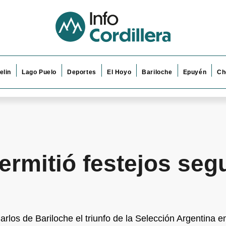
elin
Lago Puelo
Deportes
El Hoyo
Bariloche
Epuyén
Ch
permitió festejos seg
rlos de Bariloche el triunfo de la Selección Argentina e