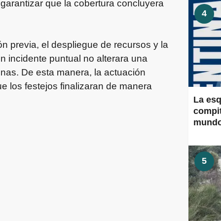
garantizar que la cobertura concluyera
4
ión previa, el despliegue de recursos y la
n incidente puntual no alterara una
onas. De esta manera, la actuación
ue los festejos finalizaran de manera
La esq
compit
mund
5