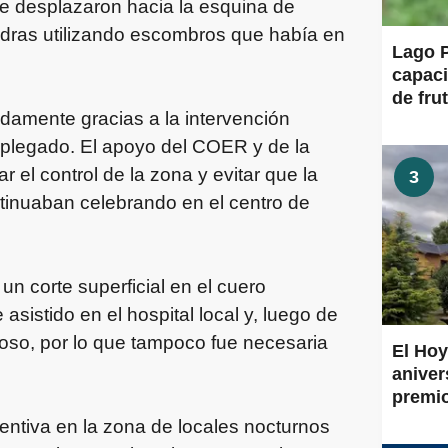
se desplazaron hacia la esquina de
dras utilizando escombros que había en
Lago P
capaci
de frut
idamente gracias a la intervención
plegado. El apoyo del COER y de la
 el control de la zona y evitar que la
3
ntinuaban celebrando en el centro de
 un corte superficial en el cuero
 asistido en el hospital local y, luego de
poso, por lo que tampoco fue necesaria
El Hoy
aniver
premi
ventiva en la zona de locales nocturnos