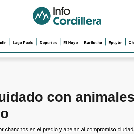
elin
Lago Puelo
Deportes
El Hoyo
Bariloche
Epuyén
Ch
Cuidado con animales
io
or chanchos en el predio y apelan al compromiso ciudad