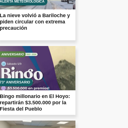
ALERTA METEOROLÓGICA
La nieve volvió a Bariloche y
piden circular con extrema
precaución
73° ANIVERSARIO
Bingo millonario en El Hoyo:
repartirán $3.500.000 por la
Fiesta del Pueblo