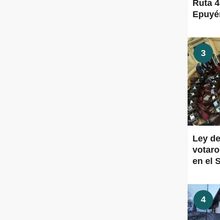
Ruta 4
Epuyén
3
Ley de
votaro
en el 
4