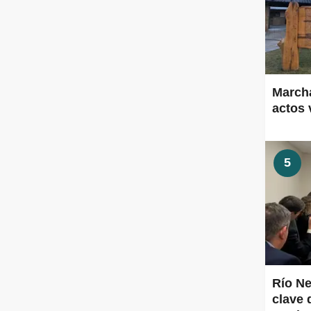
Marcha
actos 
5
Río Ne
clave 