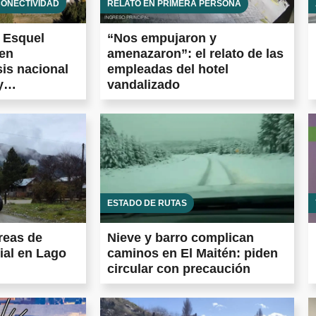
CONECTIVIDAD
RELATO EN PRIMERA PERSONA
e Esquel
“Nos empujaron y
 en
amenazaron”: el relato de las
sis nacional
empleadas del hotel
y
vandalizado
entina frena
tidas en todo
ESTADO DE RUTAS
reas de
Nieve y barro complican
ial en Lago
caminos en El Maitén: piden
circular con precaución