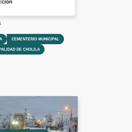
cción
s
A
CEMENTERIO MUNICIPAL
PALIDAD DE CHOLILA