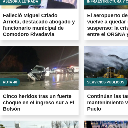
ASESORÍA LETRADA
INFRAESTRUCTURA Y 
Falleció Miguel Criado
El aeropuerto d
Arrieta, destacado abogado y
vuelve a quedar
funcionario municipal de
suspenso: la cri
Comodoro Rivadavia
entre el ORSNA 
Aeropuertos Arg
las obras prome
el país
RUTA 40
SERVICIOS PÚBLICOS
Cinco heridos tras un fuerte
Continúan las ta
choque en el ingreso sur a El
mantenimiento v
Bolsón
Puelo