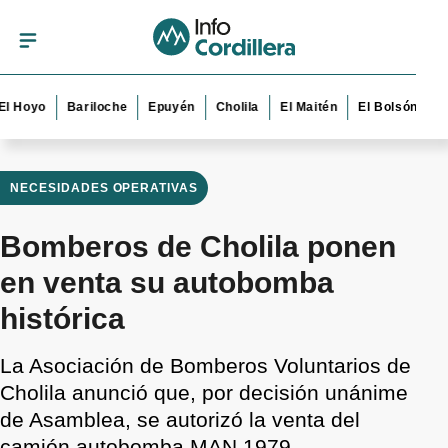
yo
Bariloche
Epuyén
Cholila
El Maitén
El Bolsón
Esque
NECESIDADES OPERATIVAS
Bomberos de Cholila ponen
en venta su autobomba
histórica
La Asociación de Bomberos Voluntarios de
Cholila anunció que, por decisión unánime
de Asamblea, se autorizó la venta del
camión autobomba MAN 1979.