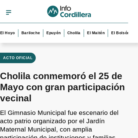
Hoyo
Bariloche
Epuyén
Cholila
El Maitén
El Bolsón
Esqu
ACTO OFICIAL
Cholila conmemoró el 25 de
Mayo con gran participación
vecinal
El Gimnasio Municipal fue escenario del
acto patrio organizado por el Jardín
Maternal Municipal, con amplia
participación de instituciones y familias.