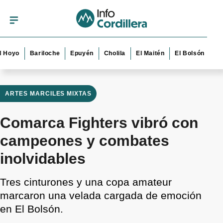
o
Bariloche
Epuyén
Cholila
El Maitén
El Bolsón
Esquel
ARTES MARCILES MIXTAS
Comarca Fighters vibró con
campeones y combates
inolvidables
Tres cinturones y una copa amateur
marcaron una velada cargada de emoción
en El Bolsón.