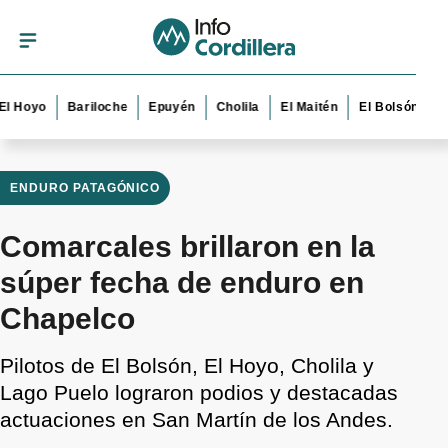
yo
Bariloche
Epuyén
Cholila
El Maitén
El Bolsón
Esque
ENDURO PATAGÓNICO
Comarcales brillaron en la
súper fecha de enduro en
Chapelco
Pilotos de El Bolsón, El Hoyo, Cholila y
Lago Puelo lograron podios y destacadas
actuaciones en San Martín de los Andes.