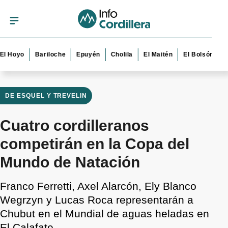
yo
Bariloche
Epuyén
Cholila
El Maitén
El Bolsón
Esquel
DE ESQUEL Y TREVELIN
Cuatro cordilleranos
competirán en la Copa del
Mundo de Natación
Franco Ferretti, Axel Alarcón, Ely Blanco
Wegrzyn y Lucas Roca representarán a
Chubut en el Mundial de aguas heladas en
El Calafate.