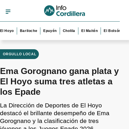
yo
Bariloche
Epuyén
Cholila
El Maitén
El Bolsón
Esquel
ORGULLO LOCAL
Ema Gorognano gana plata y
El Hoyo suma tres atletas a
los Epade
La Dirección de Deportes de El Hoyo
destacó el brillante desempeño de Ema
Gorognano y la clasificación de tres
jóvenes a los Juegos Epade 2026.