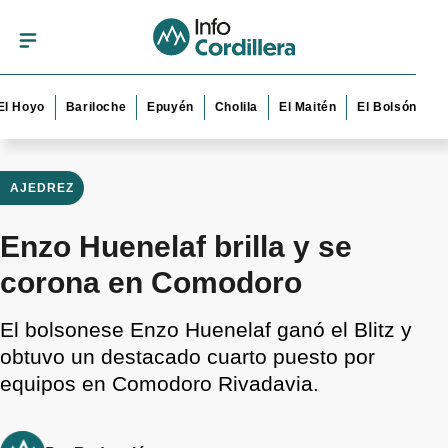
yo
Bariloche
Epuyén
Cholila
El Maitén
El Bolsón
Esque
AJEDREZ
Enzo Huenelaf brilla y se
corona en Comodoro
El bolsonese Enzo Huenelaf ganó el Blitz y
obtuvo un destacado cuarto puesto por
equipos en Comodoro Rivadavia.