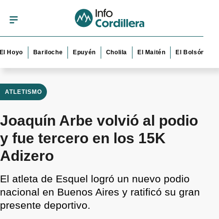
yo
Bariloche
Epuyén
Cholila
El Maitén
El Bolsón
Esquel
ATLETISMO
Joaquín Arbe volvió al podio
y fue tercero en los 15K
Adizero
El atleta de Esquel logró un nuevo podio
nacional en Buenos Aires y ratificó su gran
presente deportivo.