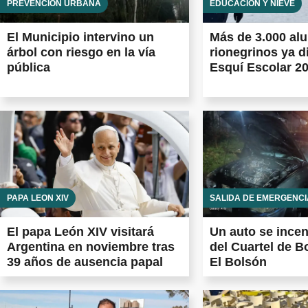
PREVENCIÓN URBANA
EDUCACIÓN Y NIEVE
El Municipio intervino un
Más de 3.000 al
árbol con riesgo en la vía
rionegrinos ya d
pública
Esquí Escolar 2
PAPA LEÓN XIV
SALIDA DE EMERGENCI
El papa León XIV visitará
Un auto se ince
Argentina en noviembre tras
del Cuartel de 
39 años de ausencia papal
El Bolsón