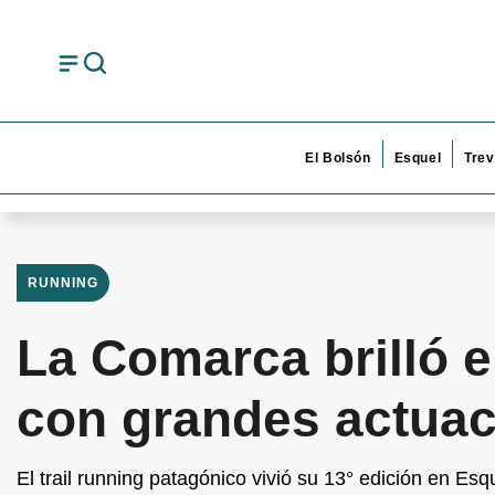
El Bolsón
Esquel
Trev
RUNNING
La Comarca brilló e
con grandes actua
El trail running patagónico vivió su 13° edición en Es