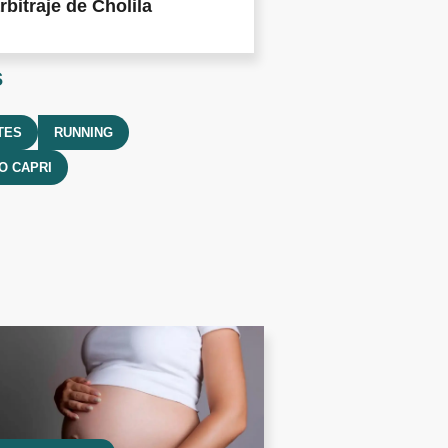
rbitraje de Cholila
s
TES
RUNNING
O CAPRI