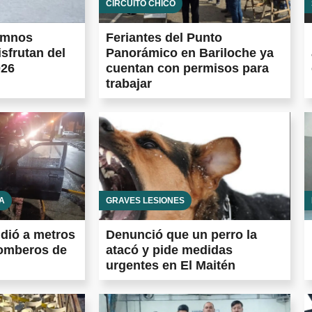
CIRCUITO CHICO
umnos
Feriantes del Punto
isfrutan del
Panorámico en Bariloche ya
026
cuentan con permisos para
trabajar
A
GRAVES LESIONES
ndió a metros
Denunció que un perro la
Bomberos de
atacó y pide medidas
urgentes en El Maitén