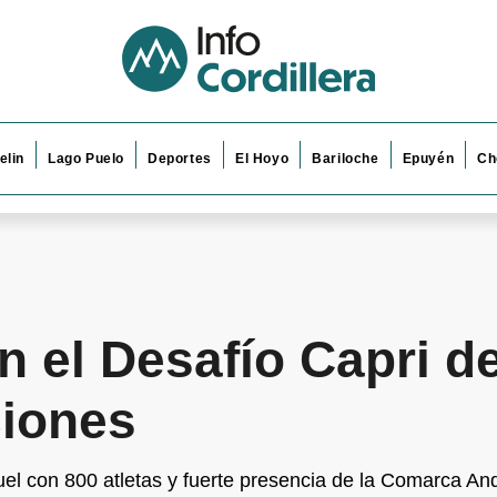
elin
Lago Puelo
Deportes
El Hoyo
Bariloche
Epuyén
Ch
n el Desafío Capri d
ciones
quel con 800 atletas y fuerte presencia de la Comarca An