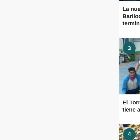
La nu
Barilo
termi
3
El To
tiene a
4