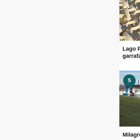
Lago P
garraf
5
Milagr