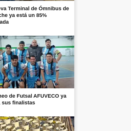
eva Terminal de Ómnibus de
che ya está un 85%
nada
rneo de Futsal AFUVECO ya
 sus finalistas