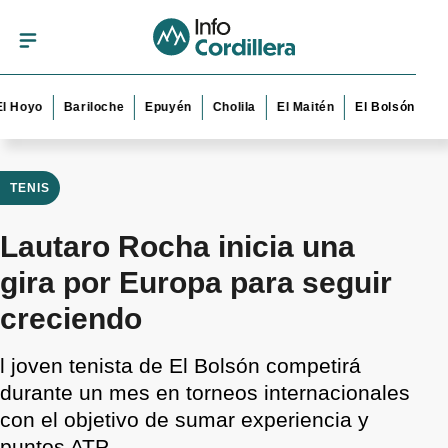
yo
Bariloche
Epuyén
Cholila
El Maitén
El Bolsón
Esque
TENIS
Lautaro Rocha inicia una
gira por Europa para seguir
creciendo
l joven tenista de El Bolsón competirá
durante un mes en torneos internacionales
con el objetivo de sumar experiencia y
puntos ATP.