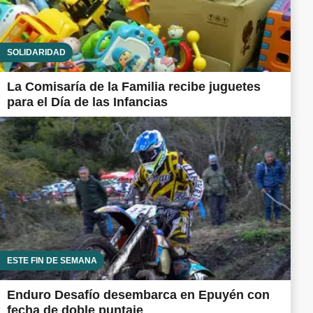
SOLIDARIDAD
La Comisaría de la Familia recibe juguetes
para el Día de las Infancias
ESTE FIN DE SEMANA
Enduro Desafío desembarca en Epuyén con
fecha de doble puntaje