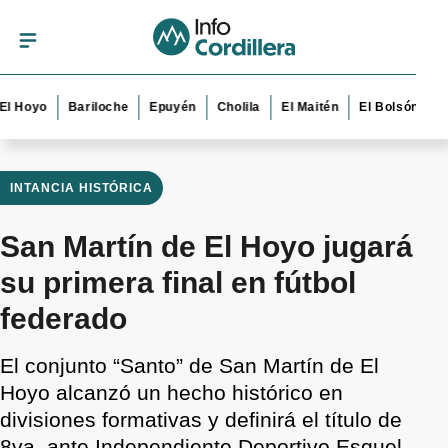
yo
Bariloche
Epuyén
Cholila
El Maitén
El Bolsón
Esquel
INTANCIA HISTÓRICA
San Martín de El Hoyo jugará
su primera final en fútbol
federado
El conjunto “Santo” de San Martín de El
Hoyo alcanzó un hecho histórico en
divisiones formativas y definirá el título de
8va. ante Independiente Deportivo Esquel.