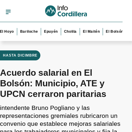
yo
Bariloche
Epuyén
Cholila
El Maitén
El Bolsón
Esque
HASTA DICIMBRE
Acuerdo salarial en El
Bolsón: Municipio, ATE y
UPCN cerraron paritarias
intendente Bruno Pogliano y las
representaciones gremiales rubricaron un
convenio que establece mejoras salariales
para los trabajadores municipales y fija la