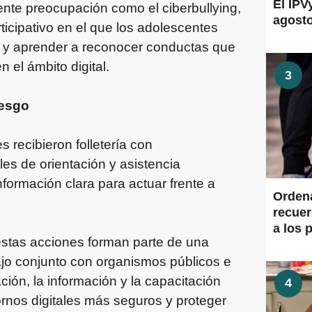
El IPV
nte preocupación como el ciberbullying,
agosto
ticipativo en el que los adolescentes
as y aprender a reconocer conductas que
 el ámbito digital.
3
iesgo
s recibieron folletería con
es de orientación y asistencia
formación clara para actuar frente a
Ordena
recuer
a los 
estas acciones forman parte de una
ajo conjunto con organismos públicos e
ión, la información y la capacitación
4
rnos digitales más seguros y proteger