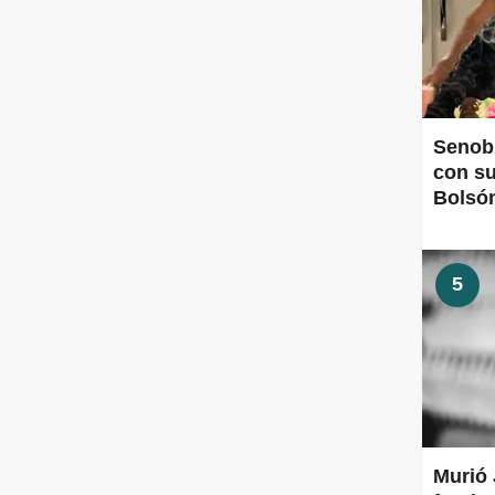
Senobi
con su
Bolsón
histor
5
Murió 