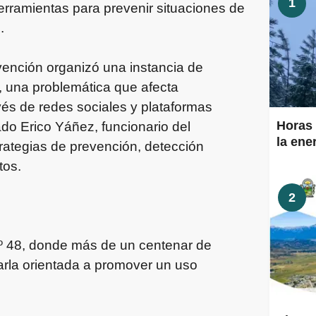
1
erramientas para prevenir situaciones de
.
vención organizó una instancia de
, una problemática que afecta
vés de redes sociales y plataformas
Horas 
iado Erico Yáñez, funcionario del
la ene
rategias de prevención, detección
tos.
2
N.º 48, donde más de un centenar de
harla orientada a promover un uso