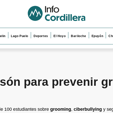
elin
Lago Puelo
Deportes
El Hoyo
Bariloche
Epuyén
Ch
lsón para prevenir g
 de 100 estudiantes sobre
grooming
,
ciberbullying
y seg