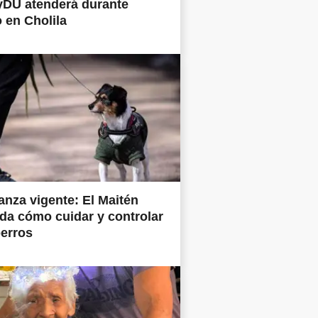
yDU atenderá durante
 en Cholila
nza vigente: El Maitén
da cómo cuidar y controlar
perros