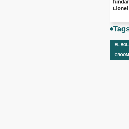
fundam
Lionel
Tag
EL BO
GROOM