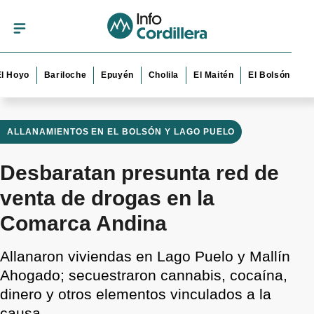
yo
Bariloche
Epuyén
Cholila
El Maitén
El Bolsón
Esquel
ALLANAMIENTOS EN EL BOLSÓN Y LAGO PUELO
Desbaratan presunta red de
venta de drogas en la
Comarca Andina
Allanaron viviendas en Lago Puelo y Mallín
Ahogado; secuestraron cannabis, cocaína,
dinero y otros elementos vinculados a la
causa.