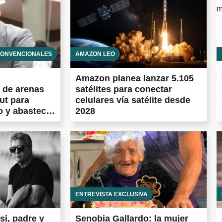
CONVENCIONALES
AMAZON LEO
Amazon planea lanzar 5.105
 de arenas
satélites para conectar
ut para
celulares vía satélite desde
o y abastecer
2028
ENTREVISTA EXCLUSIVA
i, padre y
Senobia Gallardo: la mujer