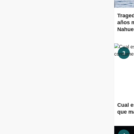
Traged
años m
Nahue
3
Cual e
que m