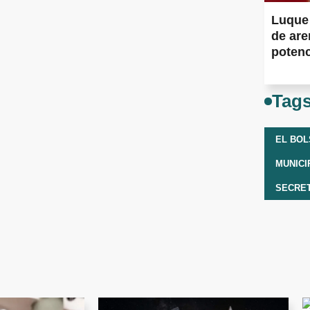
Luque 
de are
potenc
Muert
Tag
EL BO
MUNICI