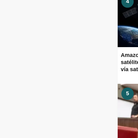
4
Amazon
satéli
vía sa
5