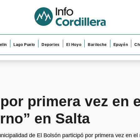
elin
Lago Puelo
Deportes
El Hoyo
Bariloche
Epuyén
Ch
 por primera vez en e
rno” en Salta
nicipalidad de El Bolsón participó por primera vez en 