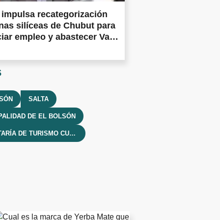
impulsa recategorización
nas silíceas de Chubut para
iar empleo y abastecer Vaca
a
s
LSÓN
SALTA
PALIDAD DE EL BOLSÓN
SECRETARÍA DE TURISMO CULTURA Y DEPORTE