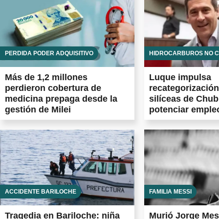
PÉRDIDA PODER ADQUISITIVO
HIDROCARBUROS NO 
Más de 1,2 millones
Luque impulsa
perdieron cobertura de
recategorización
medicina prepaga desde la
silíceas de Chub
gestión de Milei
potenciar emple
Vaca Muerta
ACCIDENTE BARILOCHE
FAMILIA MESSI
Tragedia en Bariloche: niña
Murió Jorge Mess