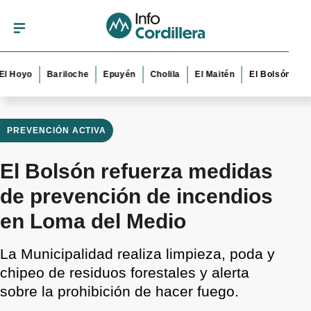
oyo
Bariloche
Epuyén
Cholila
El Maitén
El Bolsón
Esque
PREVENCIÓN ACTIVA
El Bolsón refuerza medidas
de prevención de incendios
en Loma del Medio
La Municipalidad realiza limpieza, poda y
chipeo de residuos forestales y alerta
sobre la prohibición de hacer fuego.