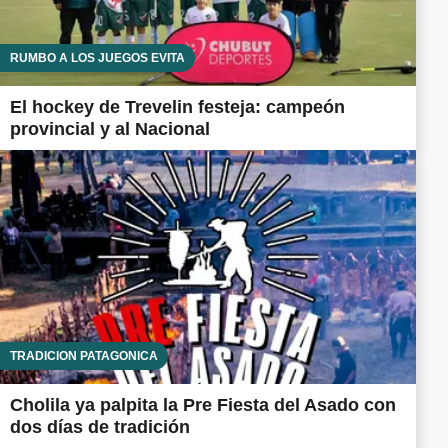
RUMBO A LOS JUEGOS EVITA
El hockey de Trevelin festeja: campeón
provincial y al Nacional
TRADICIÓN PATAGÓNICA
Cholila ya palpita la Pre Fiesta del Asado con
dos días de tradición