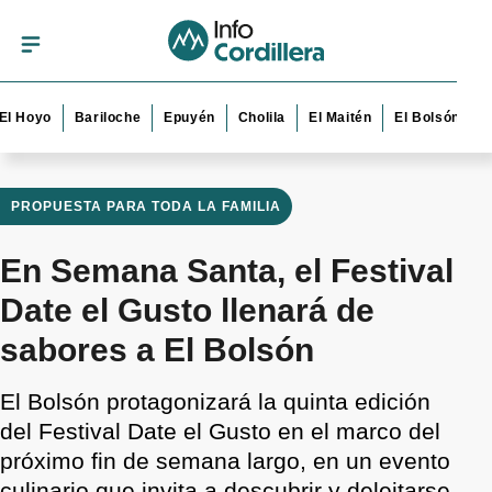
yo
Bariloche
Epuyén
Cholila
El Maitén
El Bolsón
Esquel
PROPUESTA PARA TODA LA FAMILIA
En Semana Santa, el Festival
Date el Gusto llenará de
sabores a El Bolsón
El Bolsón protagonizará la quinta edición
del Festival Date el Gusto en el marco del
próximo fin de semana largo, en un evento
culinario que invita a descubrir y deleitarse