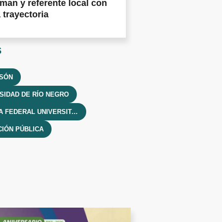
man y referente local con
 trayectoria
s
LSÓN
SIDAD DE RÍO NEGRO
MARCHA FEDERAL UNIVERSITARIA
IÓN PÚBLICA