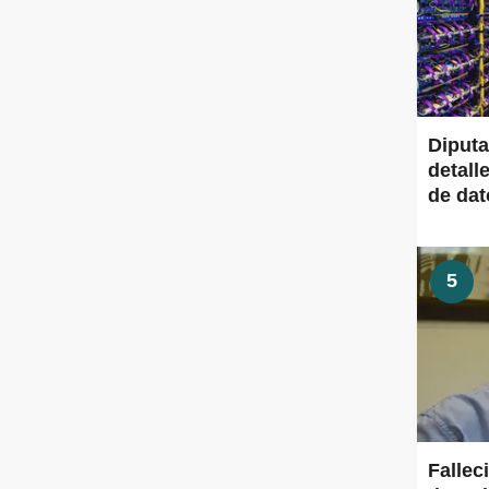
Diput
detall
de dato
5
Fallec