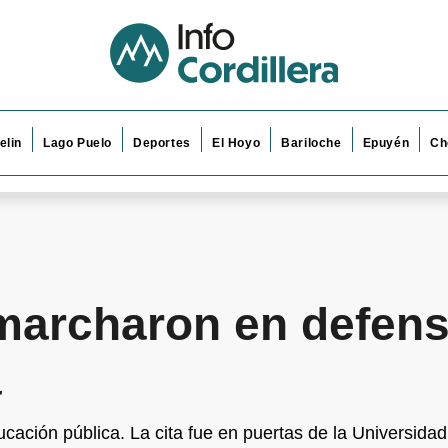
elin
Lago Puelo
Deportes
El Hoyo
Bariloche
Epuyén
Ch
marcharon en defens
a
cación pública. La cita fue en puertas de la Universida