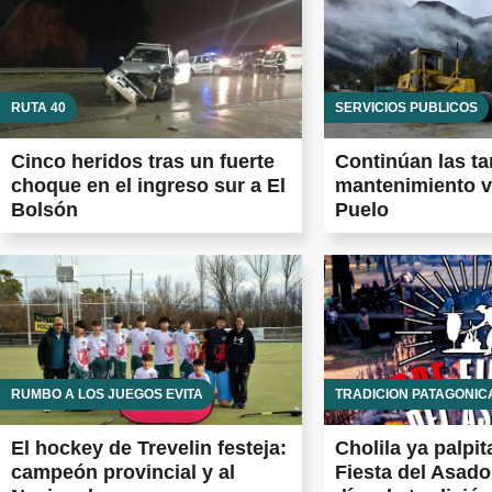
RUTA 40
SERVICIOS PÚBLICOS
Cinco heridos tras un fuerte
Continúan las ta
choque en el ingreso sur a El
mantenimiento v
Bolsón
Puelo
RUMBO A LOS JUEGOS EVITA
TRADICIÓN PATAGÓNIC
El hockey de Trevelin festeja:
Cholila ya palpit
campeón provincial y al
Fiesta del Asad