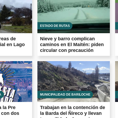
ESTADO DE RUTAS
reas de
Nieve y barro complican
ial en Lago
caminos en El Maitén: piden
circular con precaución
A
MUNICIPALIDAD DE BARILOCHE
a la Pre
Trabajan en la contención de
o con dos
la Barda del Ñireco y llevan