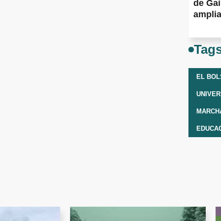
de Gai
amplia
Tag
EL BO
UNIVER
EDUCAC