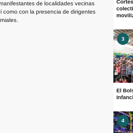
Cortes
 manifestantes de localidades vecinas
colect
 como con la presencia de dirigentes
movili
emiales.
3
El Bol
Infanc
4