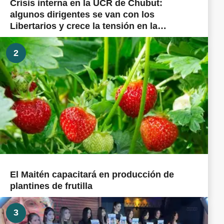
Crisis interna en la UCR de Chubut:
algunos dirigentes se van con los
Libertarios y crece la tensión en la
militancia cordillerana
2
El Maitén capacitará en producción de
plantines de frutilla
3