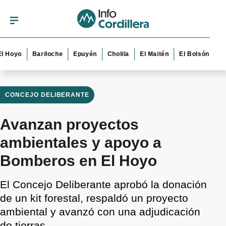
o
Bariloche
Epuyén
Cholila
El Maitén
El Bolsón
Esquel
CONCEJO DELIBERANTE
Avanzan proyectos
ambientales y apoyo a
Bomberos en El Hoyo
El Concejo Deliberante aprobó la donación
de un kit forestal, respaldó un proyecto
ambiental y avanzó con una adjudicación
de tierras.