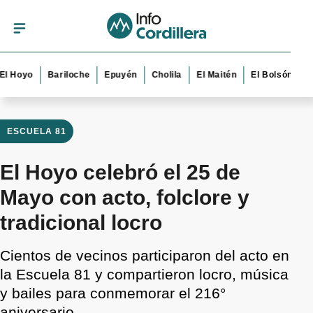
yo
Bariloche
Epuyén
Cholila
El Maitén
El Bolsón
Esque
ESCUELA 81
El Hoyo celebró el 25 de
Mayo con acto, folclore y
tradicional locro
Cientos de vecinos participaron del acto en
la Escuela 81 y compartieron locro, música
y bailes para conmemorar el 216°
aniversario.