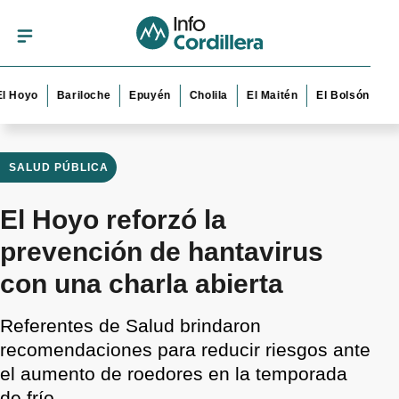
o
Bariloche
Epuyén
Cholila
El Maitén
El Bolsón
Esquel
SALUD PÚBLICA
El Hoyo reforzó la
prevención de hantavirus
con una charla abierta
Referentes de Salud brindaron
recomendaciones para reducir riesgos ante
el aumento de roedores en la temporada
de frío.