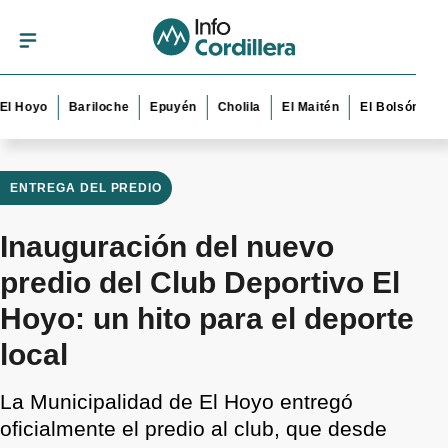
yo
Bariloche
Epuyén
Cholila
El Maitén
El Bolsón
Esquel
ENTREGA DEL PREDIO
Inauguración del nuevo
predio del Club Deportivo El
Hoyo: un hito para el deporte
local
La Municipalidad de El Hoyo entregó
oficialmente el predio al club, que desde