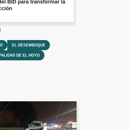
del BID para transformar la
cción
s
YO
EL DESEMBOQUE
PALIDAD DE EL HOYO