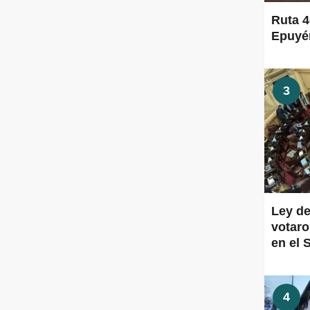
Ruta 4
Epuyén
3
Ley de
votaro
en el 
4