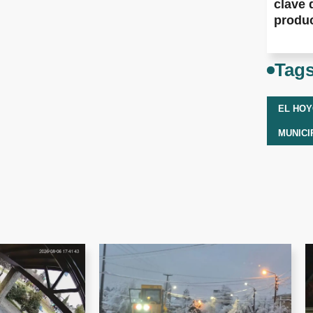
clave 
produ
Tag
EL HO
MUNICI