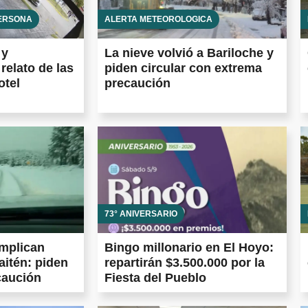
PERSONA
ALERTA METEOROLÓGICA
 y
La nieve volvió a Bariloche y
relato de las
piden circular con extrema
otel
precaución
73° ANIVERSARIO
omplican
Bingo millonario en El Hoyo:
aitén: piden
repartirán $3.500.000 por la
caución
Fiesta del Pueblo