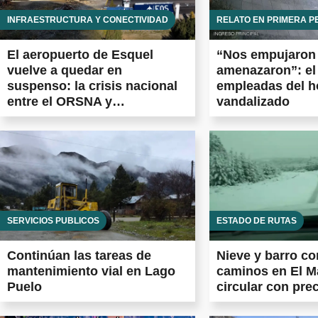
INFRAESTRUCTURA Y CONECTIVIDAD
RELATO EN PRIMERA 
El aeropuerto de Esquel
“Nos empujaron
vuelve a quedar en
amenazaron”: el 
suspenso: la crisis nacional
empleadas del h
entre el ORSNA y
vandalizado
Aeropuertos Argentina frena
las obras prometidas en todo
el país
SERVICIOS PÚBLICOS
ESTADO DE RUTAS
Continúan las tareas de
Nieve y barro c
mantenimiento vial en Lago
caminos en El M
Puelo
circular con pre