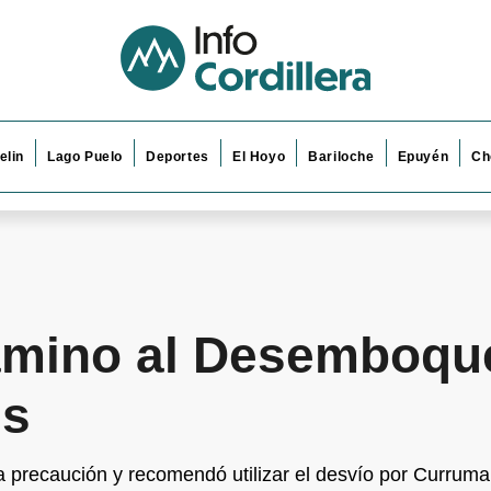
elin
Lago Puelo
Deportes
El Hoyo
Bariloche
Epuyén
Ch
amino al Desemboqu
es
a precaución y recomendó utilizar el desvío por Currum