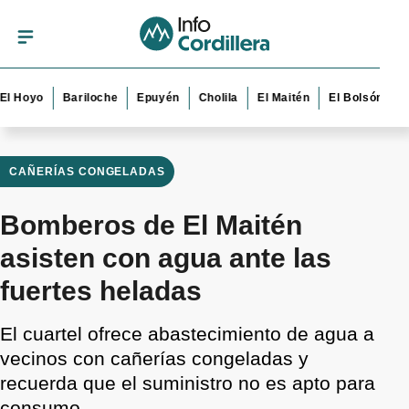
oyo
Bariloche
Epuyén
Cholila
El Maitén
El Bolsón
Esque
CAÑERÍAS CONGELADAS
Bomberos de El Maitén
asisten con agua ante las
fuertes heladas
El cuartel ofrece abastecimiento de agua a
vecinos con cañerías congeladas y
recuerda que el suministro no es apto para
consumo.