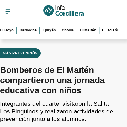
yo
Bariloche
Epuyén
Cholila
El Maitén
El Bolsón
Esque
MÁS PREVENCIÓN
Bomberos de El Maitén
compartieron una jornada
educativa con niños
Integrantes del cuartel visitaron la Salita
Los Pingüinos y realizaron actividades de
prevención junto a los alumnos.