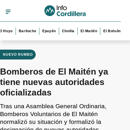
yo
Bariloche
Epuyén
Cholila
El Maitén
El Bolsón
Esquel
NUEVO RUMBO
Bomberos de El Maitén ya
tiene nuevas autoridades
oficializadas
Tras una Asamblea General Ordinaria,
Bomberos Voluntarios de El Maitén
normalizó su situación y formalizó la
designación de nuevas autoridades.