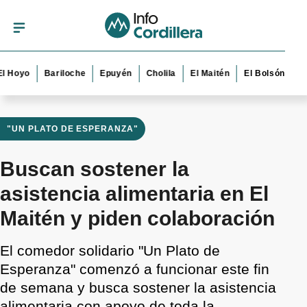
o
Bariloche
Epuyén
Cholila
El Maitén
El Bolsón
Esquel
"UN PLATO DE ESPERANZA"
Buscan sostener la
asistencia alimentaria en El
Maitén y piden colaboración
El comedor solidario "Un Plato de
Esperanza" comenzó a funcionar este fin
de semana y busca sostener la asistencia
alimentaria con apoyo de toda la