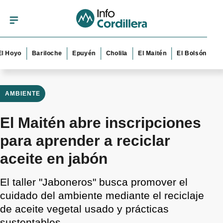
o
Bariloche
Epuyén
Cholila
El Maitén
El Bolsón
Esquel
AMBIENTE
El Maitén abre inscripciones
para aprender a reciclar
aceite en jabón
El taller "Jaboneros" busca promover el
cuidado del ambiente mediante el reciclaje
de aceite vegetal usado y prácticas
sustentables.