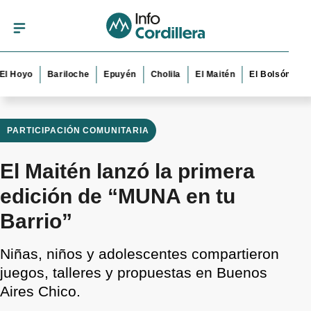
yo
Bariloche
Epuyén
Cholila
El Maitén
El Bolsón
Esque
PARTICIPACIÓN COMUNITARIA
El Maitén lanzó la primera
edición de “MUNA en tu
Barrio”
Niñas, niños y adolescentes compartieron
juegos, talleres y propuestas en Buenos
Aires Chico.