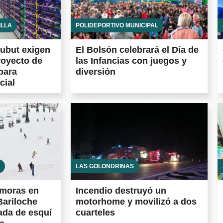
ILLA
POLIDEPORTIVO MUNICIPAL
ubut exigen
El Bolsón celebrará el Día de
royecto de
las Infancias con juegos y
para
diversión
cial
LAS GOLONDRINAS
emoras en
Incendio destruyó un
Bariloche
motorhome y movilizó a dos
ada de esquí
cuarteles