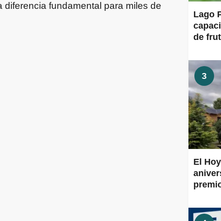
 diferencia fundamental para miles de
Lago P
capaci
de frut
3
El Hoy
aniver
premi