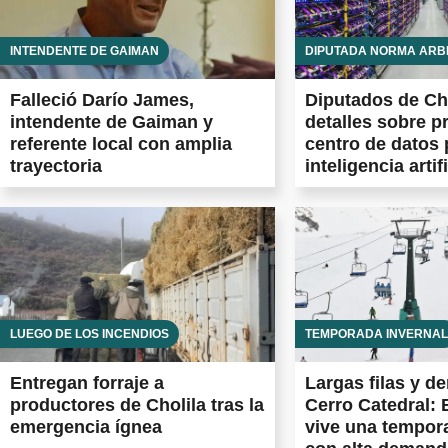
INTENDENTE DE GAIMAN
DIPUTADA NORMA ARB
Falleció Darío James,
Diputados de Ch
intendente de Gaiman y
detalles sobre p
referente local con amplia
centro de datos 
trayectoria
inteligencia artifi
LUEGO DE LOS INCENDIOS
TEMPORADA INVERNAL
Entregan forraje a
Largas filas y d
productores de Cholila tras la
Cerro Catedral: 
emergencia ígnea
vive una tempor