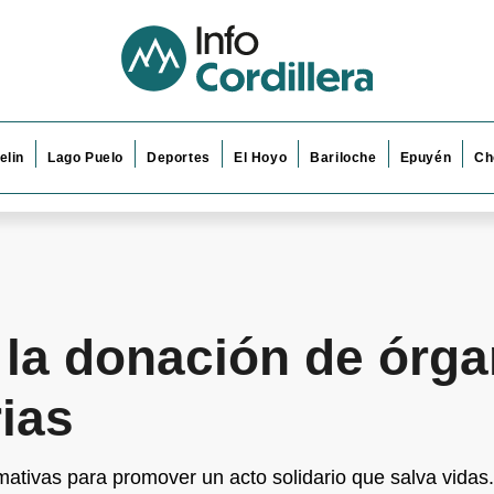
elin
Lago Puelo
Deportes
El Hoyo
Bariloche
Epuyén
Ch
 la donación de órg
ias
mativas para promover un acto solidario que salva vidas.