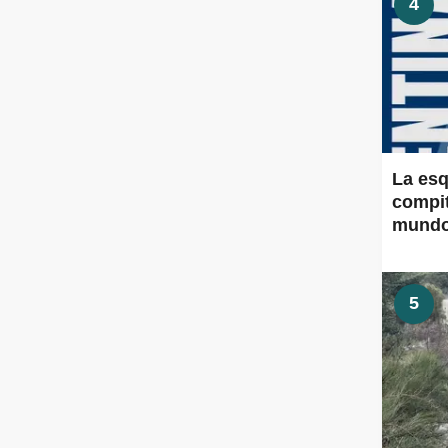
4
La esq
compit
mund
5