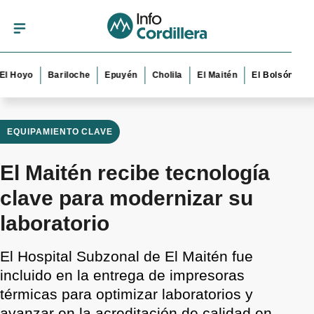
yo
Bariloche
Epuyén
Cholila
El Maitén
El Bolsón
Esquel
EQUIPAMIENTO CLAVE
El Maitén recibe tecnología
clave para modernizar su
laboratorio
El Hospital Subzonal de El Maitén fue
incluido en la entrega de impresoras
térmicas para optimizar laboratorios y
avanzar en la acreditación de calidad en