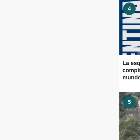
4
La esq
compit
mund
5