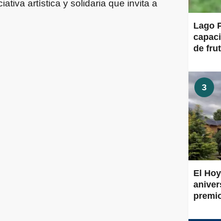
tiva artística y solidaria que invita a
Lago P
capaci
de frut
3
El Hoy
aniver
premi