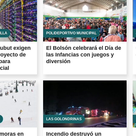
ILLA
POLIDEPORTIVO MUNICIPAL
ubut exigen
El Bolsón celebrará el Día de
royecto de
las Infancias con juegos y
para
diversión
cial
LAS GOLONDRINAS
emoras en
Incendio destruyó un