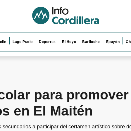
elin
Lago Puelo
Deportes
El Hoyo
Bariloche
Epuyén
Ch
colar para promover 
s en El Maitén
s secundarios a participar del certamen artístico sobre 