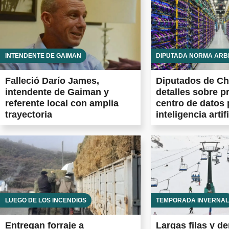
INTENDENTE DE GAIMAN
DIPUTADA NORMA ARB
Falleció Darío James,
Diputados de Ch
intendente de Gaiman y
detalles sobre p
referente local con amplia
centro de datos 
trayectoria
inteligencia artifi
LUEGO DE LOS INCENDIOS
TEMPORADA INVERNAL
Entregan forraje a
Largas filas y d