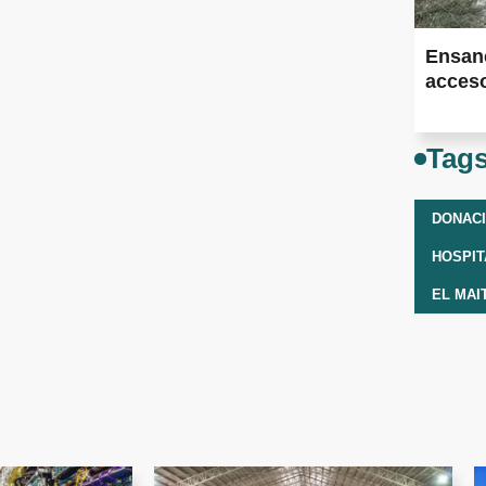
Ensan
acceso
Tag
DONAC
EL MAI