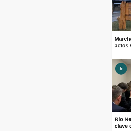
Marcha
actos 
5
Río Ne
clave 