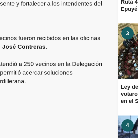
Ruta 4
esente y fortalecer a los intendentes del
Epuyén
3
cinos fueron recibidos en las oficinas
e
José Contreras
.
atendió a 250 vecinos en la Delegación
permitió acercar soluciones
rdillerana.
Ley de
votaro
en el 
4