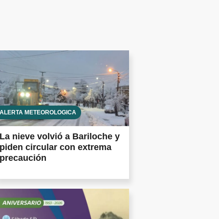
ALERTA METEOROLÓGICA
La nieve volvió a Bariloche y
piden circular con extrema
precaución