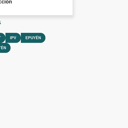
cción
s
T
IPV
EPUYÉN
TÉN