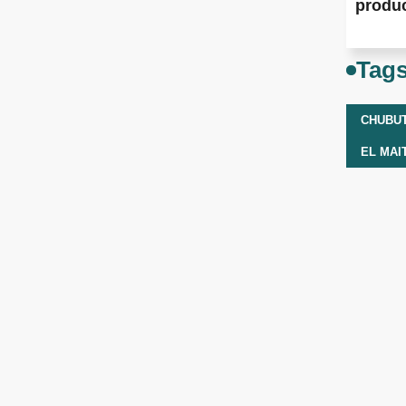
produ
Tag
CHUBU
EL MAI