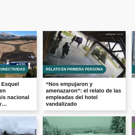
CONECTIVIDAD
RELATO EN PRIMERA PERSONA
e Esquel
“Nos empujaron y
 en
amenazaron”: el relato de las
sis nacional
empleadas del hotel
y
vandalizado
entina frena
tidas en todo