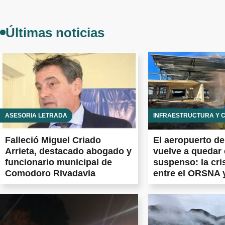
Últimas noticias
ASESORÍA LETRADA
INFRAESTRUCTURA Y 
Falleció Miguel Criado
El aeropuerto d
Arrieta, destacado abogado y
vuelve a quedar
funcionario municipal de
suspenso: la cri
Comodoro Rivadavia
entre el ORSNA 
Aeropuertos Arg
las obras prome
el país