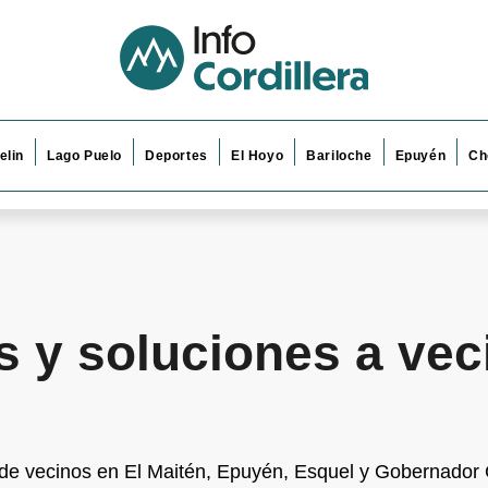
elin
Lago Puelo
Deportes
El Hoyo
Bariloche
Epuyén
Ch
s y soluciones a vec
os de vecinos en El Maitén, Epuyén, Esquel y Gobernador