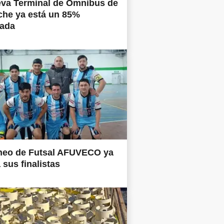
eva Terminal de Ómnibus de
che ya está un 85%
nada
rneo de Futsal AFUVECO ya
 sus finalistas