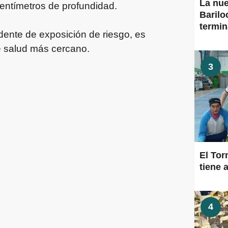
La nu
centímetros de profundidad.
Barilo
termi
edente de exposición de riesgo, es
e salud más cercano.
3
El To
tiene a
4