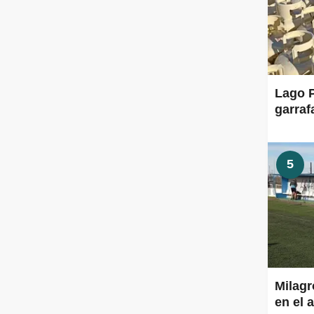
Lago P
garraf
5
Milagr
en el a