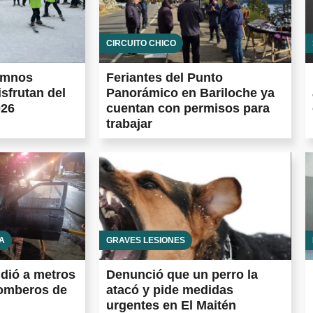
CIRCUITO CHICO
umnos
Feriantes del Punto
isfrutan del
Panorámico en Bariloche ya
026
cuentan con permisos para
trabajar
A
GRAVES LESIONES
ndió a metros
Denunció que un perro la
Bomberos de
atacó y pide medidas
urgentes en El Maitén