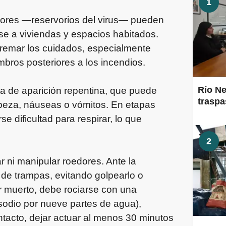
1
edores —reservorios del virus— pueden
e a viviendas y espacios habitados.
tremar los cuidados, especialmente
bros posteriores a los incendios.
Río Ne
lta de aparición repentina, que puede
traspa
beza, náuseas o vómitos. En etapas
dificultad para respirar, lo que
2
 ni manipular roedores. Ante la
 de trampas, evitando golpearlo o
r muerto, debe rociarse con una
 sodio por nueve partes de agua),
tacto, dejar actuar al menos 30 minutos