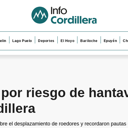
elin
Lago Puelo
Deportes
El Hoyo
Bariloche
Epuyén
Ch
por riesgo de hantav
illera
obre el desplazamiento de roedores y recordaron pautas 