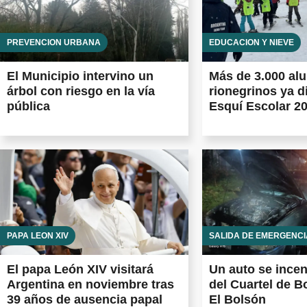
PREVENCIÓN URBANA
EDUCACIÓN Y NIEVE
El Municipio intervino un
Más de 3.000 al
árbol con riesgo en la vía
rionegrinos ya d
pública
Esquí Escolar 2
PAPA LEÓN XIV
SALIDA DE EMERGENCI
El papa León XIV visitará
Un auto se ince
Argentina en noviembre tras
del Cuartel de 
39 años de ausencia papal
El Bolsón