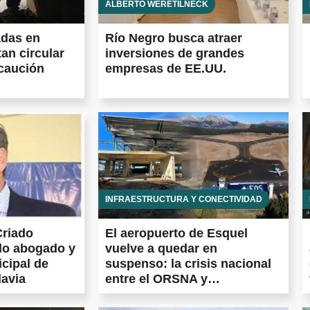
ALBERTO WERETILNECK
adas en
Río Negro busca atraer
tan circular
inversiones de grandes
caución
empresas de EE.UU.
INFRAESTRUCTURA Y CONECTIVIDAD
Criado
El aeropuerto de Esquel
ado abogado y
vuelve a quedar en
cipal de
suspenso: la crisis nacional
avia
entre el ORSNA y
Aeropuertos Argentina frena
las obras prometidas en todo