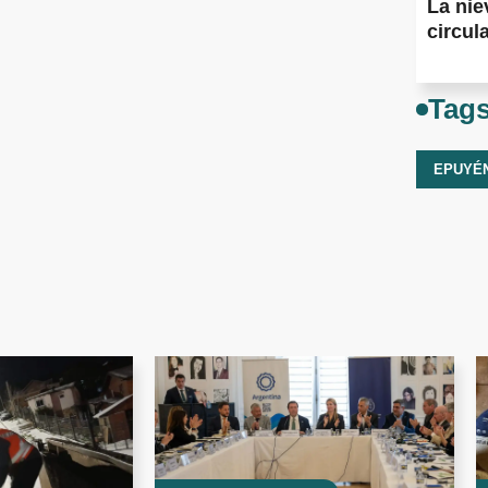
La nie
circul
Tag
EPUYÉ