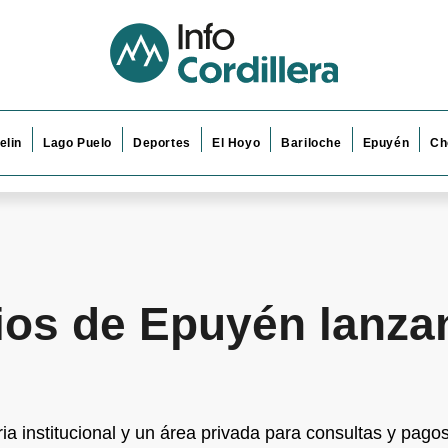
elin
Lago Puelo
Deportes
El Hoyo
Bariloche
Epuyén
Ch
os de Epuyén lanzan
oria institucional y un área privada para consultas y pagos