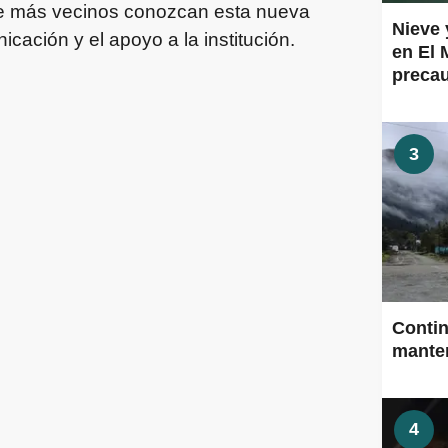
ue más vecinos conozcan esta nueva
Nieve 
icación y el apoyo a la institución.
en El 
preca
3
Contin
manten
4