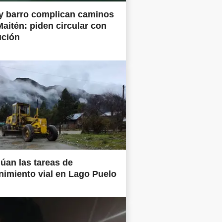
y barro complican caminos
Maitén: piden circular con
ución
úan las tareas de
imiento vial en Lago Puelo