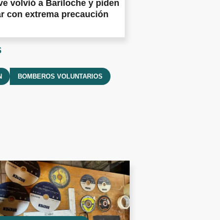
ve volvió a Bariloche y piden
ar con extrema precaución
s
N
BOMBEROS VOLUNTARIOS