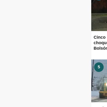
Cinco 
choque
Bolsó
5