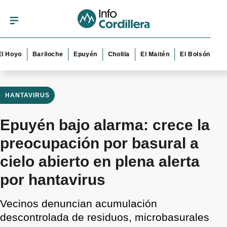
yo
Bariloche
Epuyén
Cholila
El Maitén
El Bolsón
Esquel
HANTAVIRUS
Epuyén bajo alarma: crece la
preocupación por basural a
cielo abierto en plena alerta
por hantavirus
Vecinos denuncian acumulación
descontrolada de residuos, microbasurales