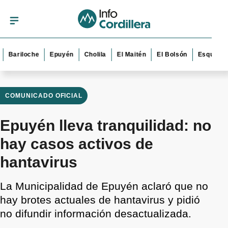
riloche
Epuyén
Cholila
El Maitén
El Bolsón
Esquel
Trev
COMUNICADO OFICIAL
Epuyén lleva tranquilidad: no
hay casos activos de
hantavirus
La Municipalidad de Epuyén aclaró que no
hay brotes actuales de hantavirus y pidió
no difundir información desactualizada.