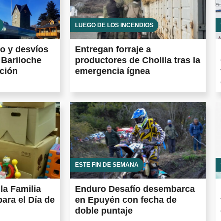
LUEGO DE LOS INCENDIOS
to y desvíos
Entregan forraje a
 Bariloche
productores de Cholila tras la
ación
emergencia ígnea
ESTE FIN DE SEMANA
la Familia
Enduro Desafío desembarca
para el Día de
en Epuyén con fecha de
doble puntaje