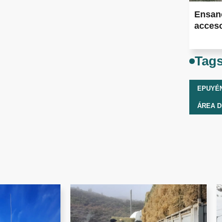
Ensan
acceso
Tag
EPUYÉ