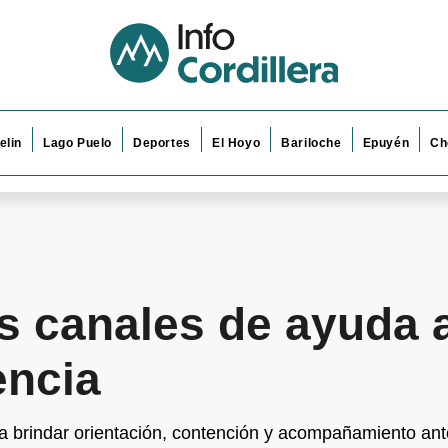
elin
Lago Puelo
Deportes
El Hoyo
Bariloche
Epuyén
Ch
os canales de ayuda 
encia
ra brindar orientación, contención y acompañamiento ante