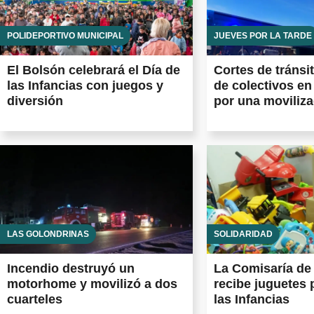
POLIDEPORTIVO MUNICIPAL
JUEVES POR LA TARDE
El Bolsón celebrará el Día de
Cortes de tránsi
las Infancias con juegos y
de colectivos en
diversión
por una moviliz
LAS GOLONDRINAS
SOLIDARIDAD
Incendio destruyó un
La Comisaría de 
motorhome y movilizó a dos
recibe juguetes 
cuarteles
las Infancias