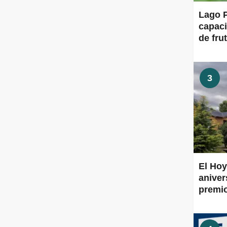
Lago P
capaci
de frut
3
El Hoy
aniver
premi