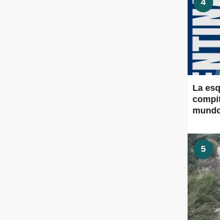
4
La esq
compit
mund
5