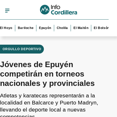
yo
Bariloche
Epuyén
Cholila
El Maitén
El Bolsón
Esque
ORGULLO DEPORTIVO
Jóvenes de Epuyén
competirán en torneos
nacionales y provinciales
Atletas y karatecas representarán a la
localidad en Balcarce y Puerto Madryn,
llevando el deporte local a nuevas
competencias.